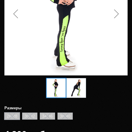
Размеры
26/28
30/32
34/36
38/40