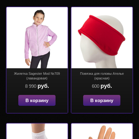
Жилетка Sagester Mod №709
Повязка для головы Ателье
(лавандовая)
(красная)
руб.
руб.
8 990
600
В корзину
В корзину