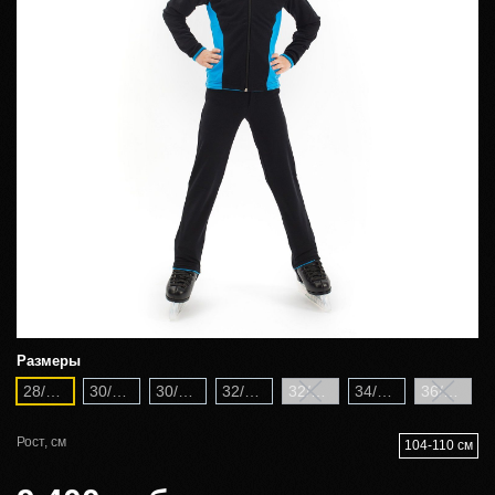
Размеры
28/110
30/116
30/122
32/128
32/134
34/140
36/146
Рост, см
104-110 см