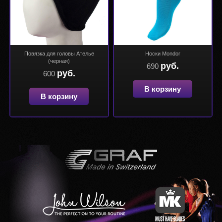
Повязка для головы Ателье
Носки Mondor
(черная)
руб.
690
руб.
600
В корзину
В корзину