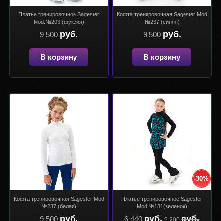
Платье тренировочное Sagester
Кофта тренировочная Sagester Mod
Mod.№203 (фуксия)
№237 (синяя)
руб.
руб.
9 500
9 500
В корзину
В корзину
-30%
Кофта тренировочная Sagester Mod
Платье тренировочное Sagester
№237 (белая)
Mod №181(зеленое)
руб.
руб.
руб.
9 500
6 440
9 200