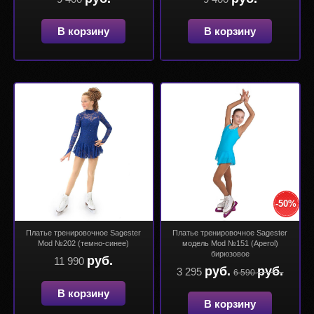
В корзину
В корзину
-50%
Платье тренировочное Sagester
Платье тренировочное Sagester
Mod №202 (темно-синее)
модель Mod №151 (Aperol)
бирюзовое
руб.
11 990
руб.
руб.
3 295
6 590
В корзину
В корзину