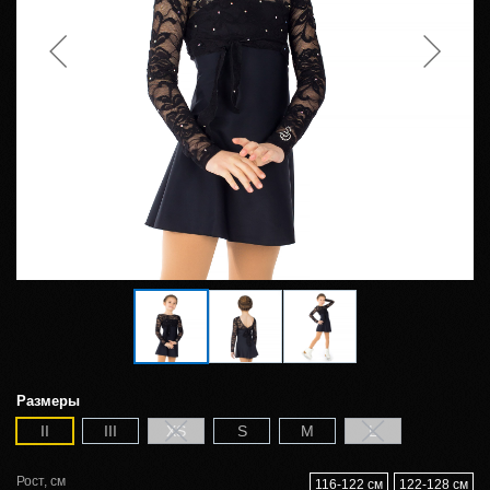
Размеры
II
III
XS
S
M
L
Рост, см
116-122 см
122-128 см