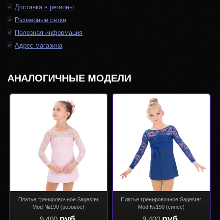
Доставка в регионы
Размерные сетки
Полезная информация
Адрес магазина
АНАЛОГИЧНЫЕ МОДЕЛИ
Платье тренировочное Sagester
Платье тренировочное Sagester
Mod №190 (розовое)
Mod №190 (синее)
руб.
руб.
9 400
9 400