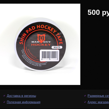
500 р
Доставка в регионы
Размерные се
Полезная информация
Адрес магази