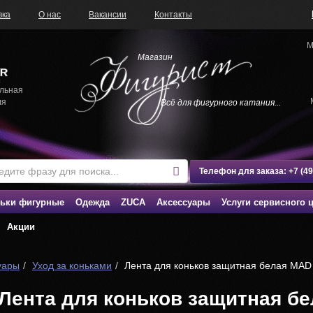
вка
О нас
Вакансии
Контакты
М
Магазин
льная
ля
Всё для фигурного катания...
Телефон для заказа:
+7 (4
ьки фигурные
Одежда
ZUCA
Аксессуары
Услуги сервисного 
Акции
уары
Уход за коньками
Лента для коньков защитная белая MA
Лента для коньков защитная б