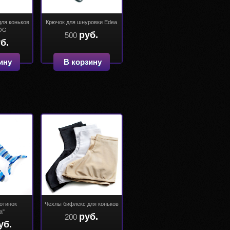
для коньков
Крючок для шнуровки Edea
OG
руб.
500
б.
ину
В корзину
отинок
Чехлы бифлекс для коньков
а"
руб.
200
уб.