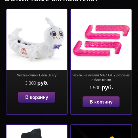
Чехлы-сушки Edea Scary
Чехлы на лезвия MAD GUY розовые
с блестками
руб.
3 300
руб.
1 500
В корзину
В корзину