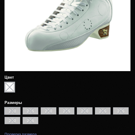
Цвет
Размеры
240
245
250
255
260
265
275
280
285
Проверка размера