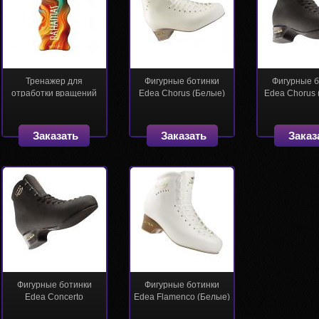
Тренажер для
Фигурные ботинки
Фигурные 
отработки вращений
Edea Chorus (Белые)
Edea Chorus 
(Спиннер) Edea E-
Spinner
Заказать
Заказать
Заказ
Фигурные ботинки
Фигурные ботинки
Edea Concerto
Edea Flamenco (Белые)
(Черные)