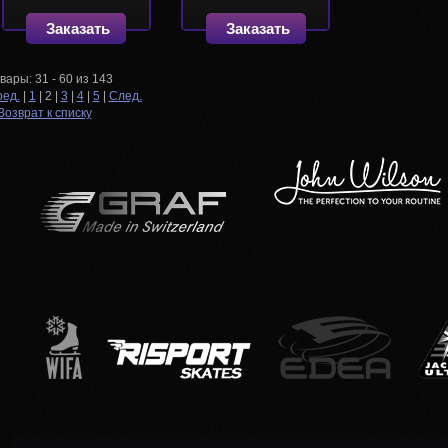
Заказать
Заказать
овары:
31 - 60
из
143
ед.
|
1
|
2
|
3
|
4
|
5
|
След.
Возврат к списку