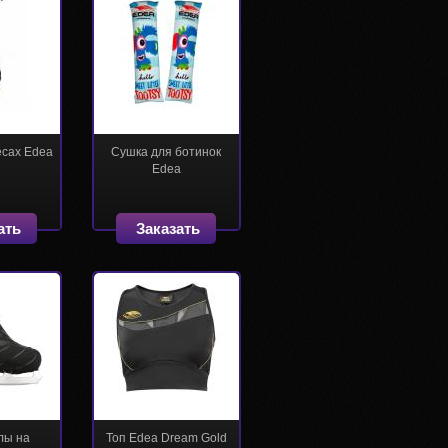
есах Edea
Сушка для ботинок
Edea
ать
Заказать
лы на
Топ Edea Dream Gold