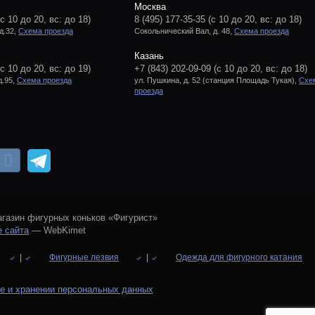
Москва
(с 10 до 20, вс: до 18)
8 (495) 177-35-35
(с 10 до 20, вс: до 18)
д.32,
Схема проезда
Сокольнический Вал, д. 48,
Схема проезда
Казань
(с 10 до 20, вс: до 19)
+7 (843) 202-09-09
(с 10 до 20, вс: до 18)
д.95,
Схема проезда
ул. Пушкина, д. 52 (станция Площадь Тукая),
Схе
проезда
 Магазин фигурных коньков «Фигурист»
 сайта
— WebKimet
|
Фигурные лезвия
|
Одежда для фигурного катания
е и хранении персональных данных