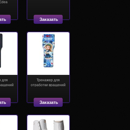
Edea
ать
Заказать
р для
Тренажер для
вращений
отработки вращений
 Edea
(Спиннер) Edea
 2020)
(коллекция 2022)
ать
Заказать