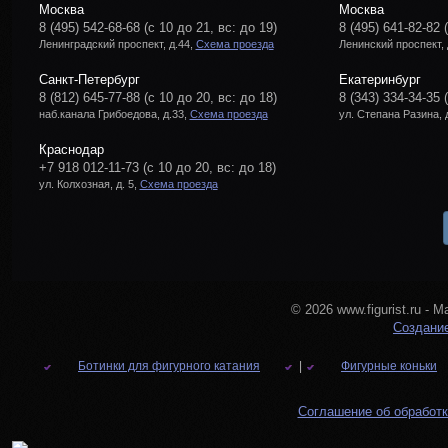
Москва
Москва
8 (495) 542-68-68
(с 10 до 21, вс: до 19)
8 (495) 641-82-82
Ленинградский проспект, д.44,
Схема проезда
Ленинский проспект, 
Санкт-Петербург
Екатеринбург
8 (812) 645-77-88
(с 10 до 20, вс: до 18)
8 (343) 334-34-35
наб.канала Грибоедова, д.33,
Схема проезда
ул. Степана Разина, 
Краснодар
+7 918 012-11-73
(с 10 до 20, вс: до 18)
ул. Колхозная, д. 5,
Схема проезда
© 2026 www.figurist.ru -
Создание
Ботинки для фигурного катания
|
Фигурные коньки
Соглашение об обработк