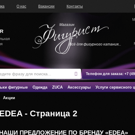
вка
О нас
Вакансии
Контакты
М
Магазин
льная
ля
Всё для фигурного катания...
Телефон для заказа:
+7 (4
ьки фигурные
Одежда
ZUCA
Аксессуары
Услуги сервисного 
Акции
EDEA - Страница 2
НАШИ ПРЕДЛОЖЕНИЕ ПО БРЕНДУ «EDEA»