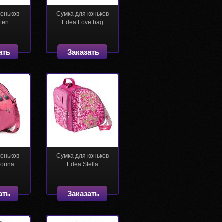
коньков
Сумка для коньков
tten
Edea Love bag
(розовая)
ать
Заказать
коньков
Сумка для коньков
orina
Edea Stella
ать
Заказать